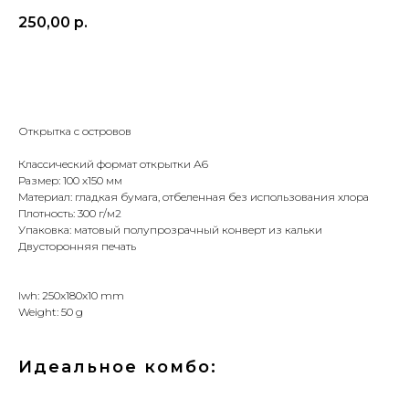
250,00
р.
Купить
Открытка с островов
Классический формат открытки А6
Размер: 100 х150 мм
Материал: гладкая бумага, отбеленная без использования хлора
Плотность: 300
г
/м
2
Упаковка: матовый полупрозрачный конверт из кальки
Двусторонняя печать
lwh: 250x180x10 mm
Weight: 50 g
Идеальное комбо: